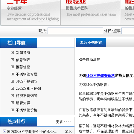
现货:
外径×壁厚:
栏目导航
310S不锈钢管
新闻导航
双击自动滚屏
信息列表
推荐信息
不锈钢管专栏
无锡
310S不锈钢管价格
逆势大幅度
310S不锈钢管
无锡310s不锈钢管：
2205双相不锈钢
如果说2016年是不锈钢三年去产
精密不锈钢管
能的节奏，明年将继续推进不锈钢
钢管知识
在有效需求没有明显增加的背景下
不锈钢管价格
的高点。今年不锈钢品种期货价格
热点排行
更多>>>>
据了解，近期不锈钢材价格大幅反
成本攀升、环保治理加码，供应减
国内309S不锈钢管企业的承受…
5190