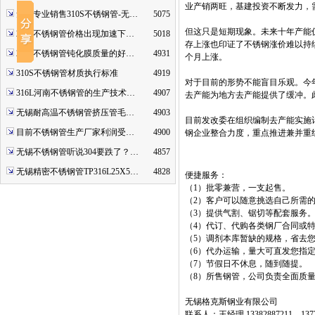
业产销两旺，基建投资不断发力，
无锡专业销售310S不锈钢管-无…
5075
但这只是短期现象。未来十年产能
2507不锈钢管价格出现加速下…
5018
存上涨也印证了不锈钢涨价难以持
2520不锈钢管钝化膜质量的好…
4931
个月上涨。
310S不锈钢管材质执行标准
4919
对于目前的形势不能盲目乐观。今
316L河南不锈钢管的生产技术…
4907
去产能为地方去产能提供了缓冲。
无锡耐高温不锈钢管挤压管毛…
4903
目前发改委在组织编制去产能实施计
目前不锈钢管生产厂家利润受…
4900
钢企业整合力度，重点推进兼并重
无锡不锈钢管听说304要跌了？…
4857
无锡精密不锈钢管TP316L25X5…
4828
便捷服务：
（1）批零兼营，一支起售。
（2）客户可以随意挑选自己所需
（3）提供气割、锯切等配套服务
（4）代订、代购各类钢厂合同或
（5）调剂本库暂缺的规格，省去
（6）代办运输，量大可直发您指
（7）节假日不休息，随到随提。
（8）所售钢管，公司负责全面质
无锡格克斯钢业有限公司
联系人：王经理 13382887211 1377