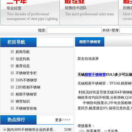
现货:
外径×壁厚:
栏目导航
精密不锈钢管
新闻导航
双击自动滚屏
信息列表
推荐信息
不锈钢管专栏
无锡
精密不锈钢管
8X0.5多少可
310S不锈钢管
无锡精密不锈钢管：TP316L精密钢管
2205双相不锈钢
利状况好转是导致无锡304不锈钢板
精密不锈钢管
钢材库存均回升明显,分析师称,Q3
钢管知识
中钢协旬报显示,2中旬全国粗钢日产量达
度回升,幅度接近6%.值得注意的是,
不锈钢管价格
热点排行
更多>>>>
便捷服务：
国内309S不锈钢管企业的承受…
5190
（1）批零兼营，一支起售。