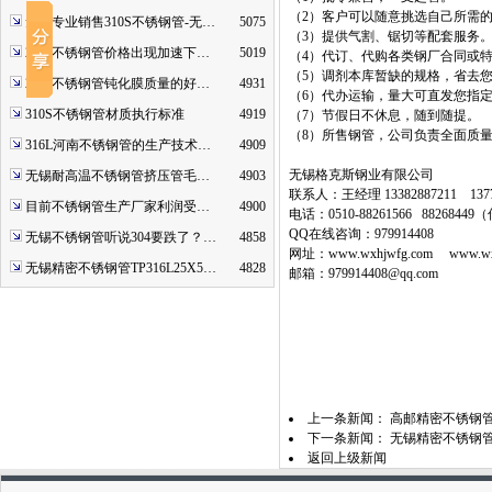
（2）客户可以随意挑选自己所需
无锡专业销售310S不锈钢管-无…
5075
（3）提供气割、锯切等配套服务
2507不锈钢管价格出现加速下…
5019
（4）代订、代购各类钢厂合同或
（5）调剂本库暂缺的规格，省去
2520不锈钢管钝化膜质量的好…
4931
（6）代办运输，量大可直发您指
310S不锈钢管材质执行标准
4919
（7）节假日不休息，随到随提。
（8）所售钢管，公司负责全面质
316L河南不锈钢管的生产技术…
4909
无锡格克斯钢业有限公司
无锡耐高温不锈钢管挤压管毛…
4903
联系人：王经理 13382887211 1377
目前不锈钢管生产厂家利润受…
4900
电话：0510-88261566 8826844
QQ在线咨询：979914408
无锡不锈钢管听说304要跌了？…
4858
网址：www.wxhjwfg.com www.wx3
无锡精密不锈钢管TP316L25X5…
4828
邮箱：979914408@qq.com
上一条新闻：
高邮精密不锈钢
下一条新闻：
无锡精密不锈钢管小
返回上级新闻